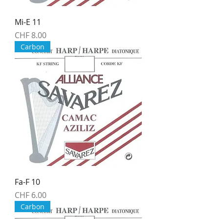
Mi-E 11
Price
CHF 8.00
Carbon
Fa-F 10
Price
CHF 6.00
Carbon