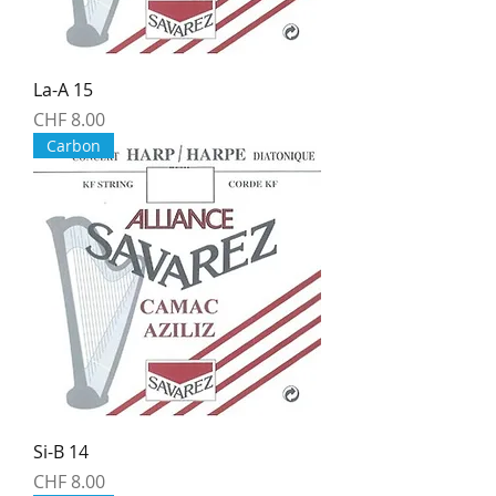
La-A 15
Price
CHF 8.00
Carbon
Si-B 14
Price
CHF 8.00