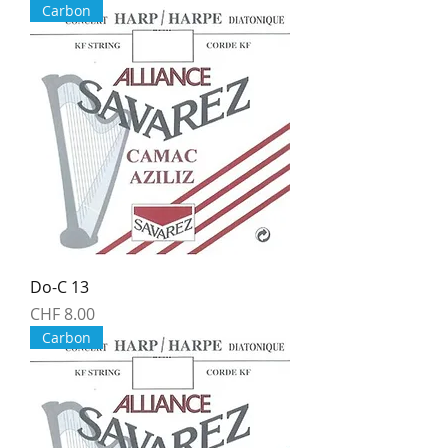
Carbon
Do-C 13
Price
CHF 8.00
Carbon