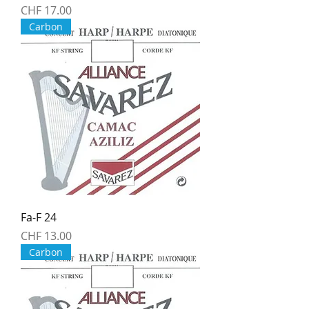
Price
CHF 17.00
Carbon
Fa-F 24
Price
CHF 13.00
Carbon