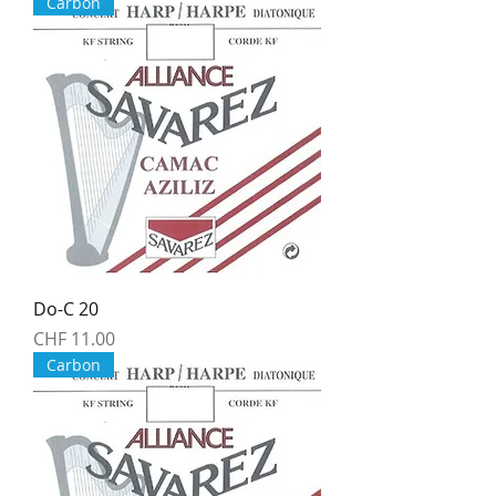
Carbon
Do-C 20
Price
CHF 11.00
Carbon