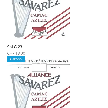
Sol-G 23
Price
CHF 13.00
Carbon