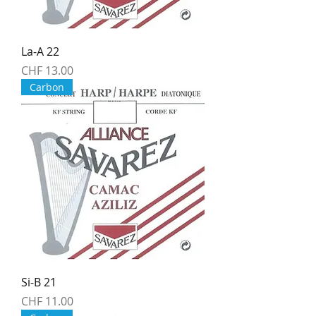
La-A 22
Price
CHF 13.00
Carbon
Si-B 21
Price
CHF 11.00