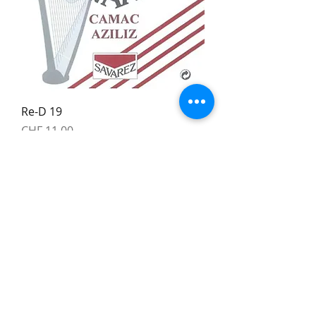
Re-D 19
Price
CHF 11.00
Carbon