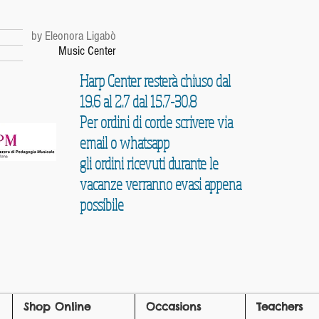
r
by Eleonora Ligabò
Music Center
Harp Center resterà chiuso dal
19.6 al 2.7 dal 15.7-30.8
Per ordini di corde scrivere via
email o whatsapp
gli ordini ricevuti durante le
vacanze verranno evasi appena
possibile
Shop Online
Occasions
Teachers