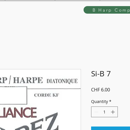
B Harp Comp
Si-B 7
Price
CHF 6.00
Quantity
*