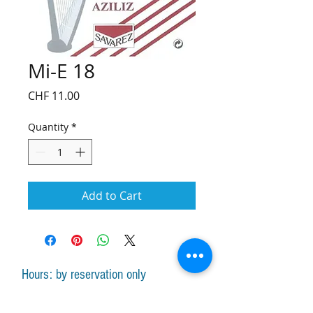
Mi-E 18
Price
CHF 11.00
Quantity
*
Add to Cart
Hours: by reservation only
Monday-Friday lessons by appointment
Monday-Saturday sale of harps, accessories