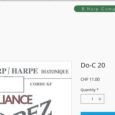
B Harp Comp
Do-C 20
Price
CHF 11.00
Quantity
*