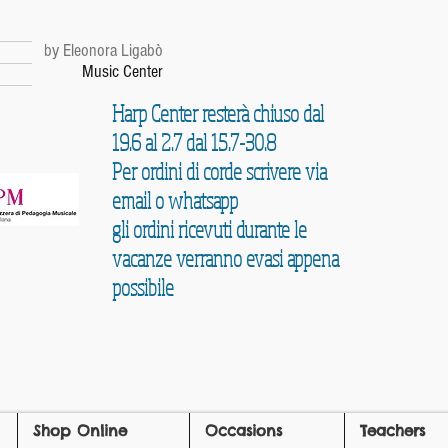
r
by Eleonora Ligabò
Music Center
Harp Center resterà chiuso dal
19.6 al 2.7 dal 15.7-30.8
Per ordini di corde scrivere via
email o whatsapp
gli ordini ricevuti durante le
vacanze verranno evasi appena
possibile
Shop Online
Occasions
Teachers