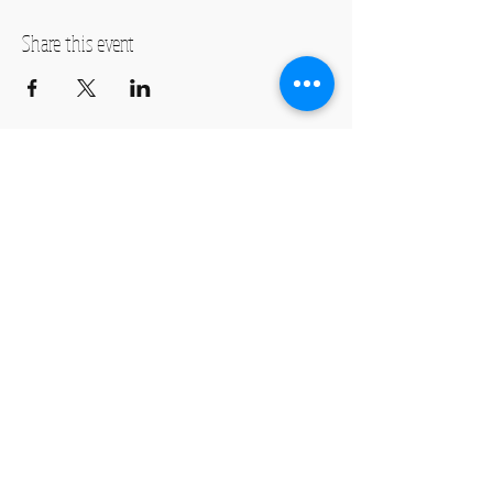
Share this event
Hours: by reservation only
Monday-Friday lessons by appointment
Monday-Saturday sale of harps, accessories
and assistance with manager by
appointment
Group lessons follow the schedule
SUBSCRIBE FOR UPDATES
subscribe now