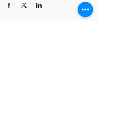
Hours: by reservation only
Monday-Friday lessons by appointment
Monday-Saturday sale of harps, accessories
and assistance with manager by
appointment
Group lessons follow the schedule
SUBSCRIBE FOR UPDATES
subscribe now
Molino Nuovo Square, 15
6900 Lugano
harpcenterlugano@gmail.com