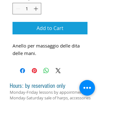
Add to Cart
Anello per massaggio delle dita
delle mani.
Hours: by reservation only
Monday-Friday lessons by appointment
Monday-Saturday sale of harps, accessories
and assistance with manager by
appointment
Group lessons follow the schedule
SUBSCRIBE FOR UPDATES