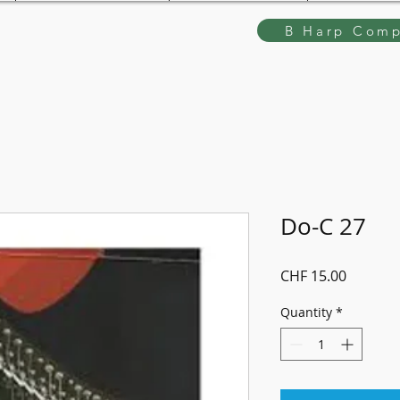
B Harp Comp
Do-C 27
Price
CHF 15.00
Quantity
*