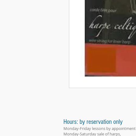
Hours: by reservation only
Monday-Friday lessons by appointment
Monday-Saturday sale of harps,