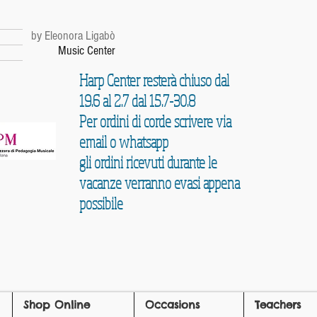
r
by Eleonora Ligabò
Music Center
Harp Center resterà chiuso dal
19.6 al 2.7 dal 15.7-30.8
Per ordini di corde scrivere via
email o whatsapp
gli ordini ricevuti durante le
vacanze verranno evasi appena
possibile
Shop Online
Occasions
Teachers