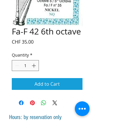
Fa-F 42 6th octave
Price
CHF 35.00
Quantity
*
Add to Cart
Hours: by reservation only
Monday-Friday lessons by appointment
Monday-Saturday sale of harps, accessories