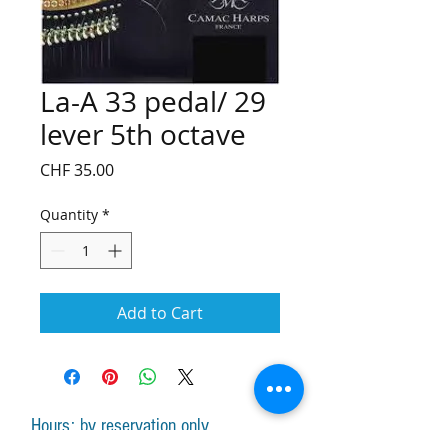
La-A 33 pedal/ 29
lever 5th octave
Price
CHF 35.00
Quantity
*
Add to Cart
Hours: by reservation only
Monday-Friday lessons by appointment