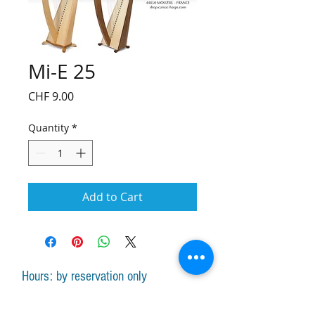
Mi-E 25
Price
CHF 9.00
Quantity
*
Add to Cart
Hours: by reservation only
Monday-Friday lessons by appointment
Monday-Saturday sale of harps, accessories