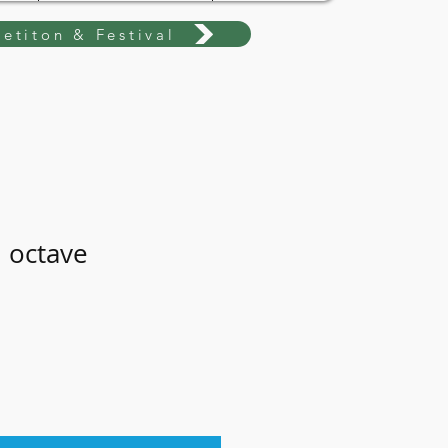
etiton & Festival
h octave