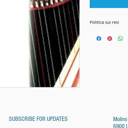
Politica sui resi
CONDIZIONI
Le presenti Condizi
disciplinano tutte le
Harp Center Lugano 
Harp Center) ed i su
distanza (di seguito 
1. Condizioni genera
Al momento di trasme
riconosce di avere 
condizioni generali 
schermo (denominaz
SUBSCRIBE FOR UPDATES
Molino
quantità, colore, par
6900 