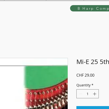
B Harp Comp
Mi-E 25 5t
Price
CHF 29.00
Quantity
*