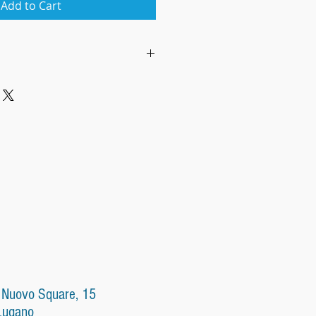
Add to Cart
oni generali di vendita
 relazioni fra:
di Eleonora Ligabò (in seguito
oi Clienti su internet o a
il «cliente»).
li di vendita
ttere l'ordine il cliente
preso conoscenza delle
di vendita visualizzate sullo
ione, prezzo, componenti, peso,
 Nuovo Square, 15
ticolarità dei prodotti, costo
Lugano