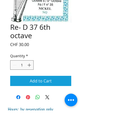
Re- D 37 6th
octave
Price
CHF 30.00
Quantity
*
Add to Cart
Hours: by reservation only