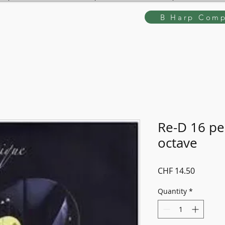
B Harp Comp
Re-D 16 pe
octave
Price
CHF 14.50
Quantity
*