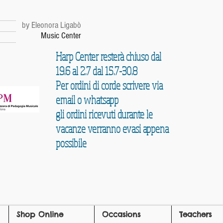
r
by Eleonora Ligabò
Music Center
Harp Center resterà chiuso dal
19.6 al 2.7 dal 15.7-30.8
Per ordini di corde scrivere via
email o whatsapp
gli ordini ricevuti durante le
vacanze verranno evasi appena
possibile
Shop Online
Occasions
Teachers