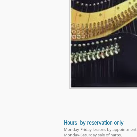
Hours: by reservation only
Monday-Friday lessons by appointment
Monday-Saturday sale of harps,