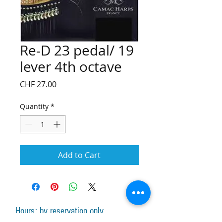
Re-D 23 pedal/ 19
lever 4th octave
Price
CHF 27.00
Quantity
*
Add to Cart
Hours: by reservation only
Monday-Friday lessons by appointment