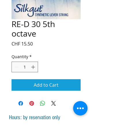
RE-D 30 5th
octave
Price
CHF 15.50
Quantity
*
Add to Cart
Hours: by reservation only
Monday-Friday lessons by appointment
Monday-Saturday sale of harps, accessories