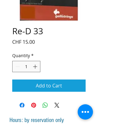
Re-D 33
Price
CHF 15.00
Quantity
*
Add to Cart
Hours: by reservation only
Monday-Friday lessons by appointment
Monday-Saturday sale of harps, accessories