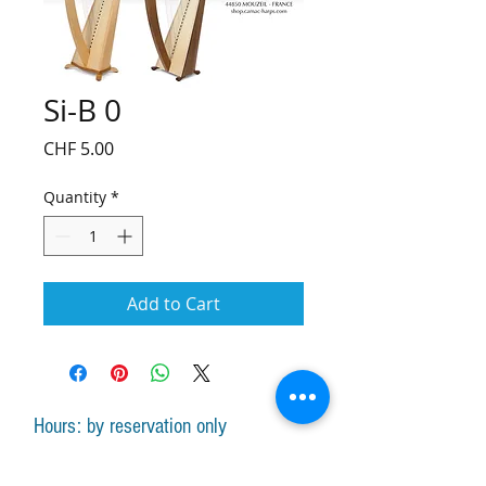
Si-B 0
Price
CHF 5.00
Quantity
*
Add to Cart
Hours: by reservation only
Monday-Friday lessons by appointment
Monday-Saturday sale of harps, accessories