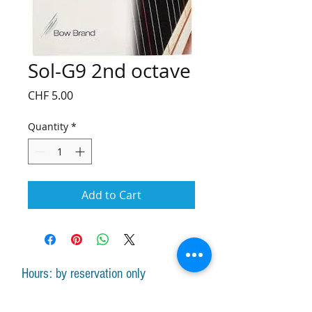
Sol-G9 2nd octave
Price
CHF 5.00
Quantity
*
Add to Cart
Hours: by reservation only
Monday-Friday lessons by appointment
Monday-Saturday sale of harps, accessories